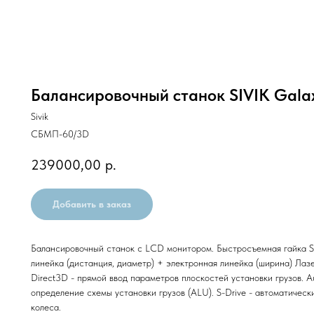
Балансировочный станок SIVIK Gala
Sivik
СБМП-60/3D
239000,00
р.
Добавить в заказ
Балансировочный станок с LCD монитором. Быстросъемная гайка S
линейка (дистанция, диаметр) + электронная линейка (ширина) Лазе
Direct3D - прямой ввод параметров плоскостей установки грузов. 
определение схемы установки грузов (ALU). S-Drive - автоматичес
колеса.