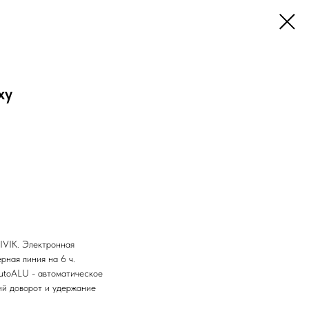
xy
IVIK. Электронная
рная линия на 6 ч.
AutoALU - автоматическое
кий доворот и удержание