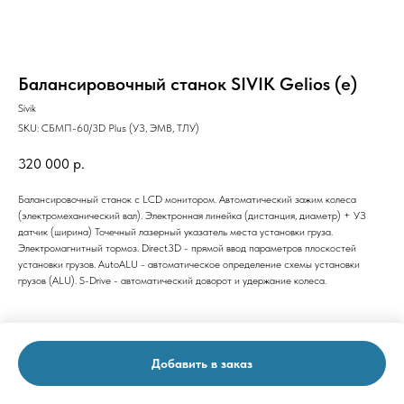
Балансировочный станок SIVIK Gelios (e)
Sivik
SKU:
СБМП-60/3D Plus (УЗ, ЭМВ, ТЛУ)
320 000
р.
Балансировочный станок с LCD монитором. Автоматический зажим колеса
(электромеханический вал). Электронная линейка (дистанция, диаметр) + УЗ
датчик (ширина) Точечный лазерный указатель места установки груза.
Электромагнитный тормоз. Direct3D - прямой ввод параметров плоскостей
установки грузов. AutoALU - автоматическое определение схемы установки
грузов (ALU). S-Drive - автоматический доворот и удержание колеса.
Добавить в заказ