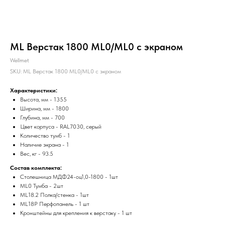
ML Верстак 1800 ML0/ML0 с экраном
Wellmet
SKU:
ML Верстак 1800 ML0/ML0 с экраном
Характеристики:
Высота, мм - 1355
Ширина, мм - 1800
Глубина, мм - 700
Цвет корпуса - RAL7030, серый
Количество тумб - 1
Наличие экрана - 1
Вес, кг - 93.5
Состав комплекта:
Столешница МДФ24-оц1,0-1800 - 1шт
ML0 Тумба - 2шт
ML18.2 Полка/стенка - 1шт
ML18P Перфопанель - 1 шт
Кронштейны для крепления к верстаку - 1 шт