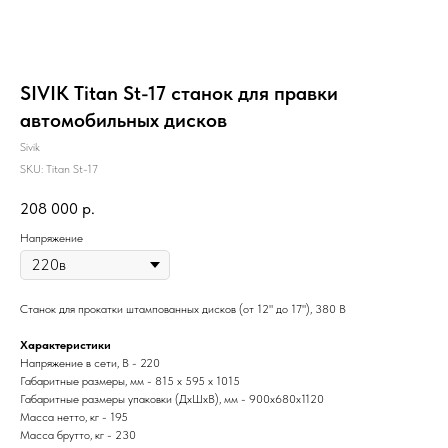
SIVIK Titan St-17 станок для правки
автомобильных дисков
Sivik
SKU:
Titan St-17
208 000
р.
Напряжение
Станок для прокатки штампованных дисков (от 12" до 17"), 380 В
Характеристики
Напряжение в сети, В - 220
Габаритные размеры, мм - 815 х 595 х 1015
Габаритные размеры упаковки (ДхШхВ), мм - 900х680х1120
Масса нетто, кг - 195
Масса брутто, кг - 230