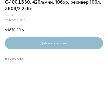
С-100.LB30, 420л/мин, 10бар, ресивер 100л,
380В/2,2кВт
Rossvik
СБ4/С-100.LB30
64670,00
р.
Добавить в заказ
ЕК000007088