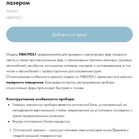
лазером
TopAuto
HBA19DL1
Добавить в заказ
Модель
HBA19DL1
предназначена для проверки и регулировки фар головного
света, а также противотуманных фар, с галогеновыми лампами легковых, грузовых
автомобилей, автобусов, мотоциклов, мопедов, скутеров, и мотовездеходов, в том
числе и автомобилей с правосторонним расположением руля.
Отличительная особенность данной модели от HBA19DL1 заключается в наличии
лазерного наводчика
, благодаря которому центрирование прибора
относительно фары происходит быстрее и точнее.
Конструктивные особенности прибора:
Главным элементом прибора является оптический блок, установленный на
неподвижной вертикальной стойке, закрепленной на устойчивом основании с
тремя прорезиненными колесами.
Внутри оптического блока находится:
Оптический элемент - износоустойчивая плексигласовая линза Френеля с
гладкой внешней поверхностью.