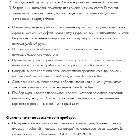
Неподвижный экран с разметкой для контроля светотеневой границы.
Встроенный цифровой люксметр для измерения силы света. Результат
измерения силы света выводится на жидкокристаллический дисплей,
встроенный в корпус блока.
Позиционирование прибора относительно транспорта осуществляется по
зеркальному визиру, зафиксированному в верхней части неподвижной стойки.
Регулировка положения визира под рост оператора производится при
помощи удобной ручки.
Центрирование прибора относительно фары производится с
помощью лазерного указателя
Пузырьковый уровень, расположенный внутри корпуса оптического блока,
помогает установить прибор точно в горизонтальной плоскости.
Контроль высоты подъема оптического блока производится при помощи
метрической шкалы, нанесенной в виде наклейки на стойку.
Скользящие нейлоновые ползуны обеспечивают надежную и устойчивую
фиксацию оптического блока на вертикальной стойке.
Прибор окрашивается порошковой краской, которая позволяет сохранить
внешний вид надолго. Кроме того, крышка оптического блока имеет два
варианта окраски – в синий или серый цвет.
Функциональные возможности прибора:
Измерение углов наклона светотеневой границы пучка ближнего света к
плоскости рабочей площадки, на которой устанавливается автомобиль (в
соответствии с требованиями ГОСТ Р 51709-2001)