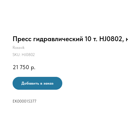
Пресс гидравлический 10 т. HJ0802,
Rossvik
SKU:
HJ0802
21 750
р.
Добавить в заказ
ЕК000015377