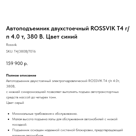
Автоподъемник двухстоечный ROSSVIK T4 г/
п 4.0 т, 380 В. Цвет синий
Rossvik
SKU:
T4/380В/7016
159 900
р.
Полное описание
Автоподъемник двухстоечный электрогидравлический ROSSVIK T4 г/п 4.0т,
380В,
с нижней синхронизацией позволяет выполнять подъем автотранспортных
средств массой до четырех тонн.
Цвет серый
Минимальные требования к обслуживанию.
Малая высота подъема лапы для обслуживания автомобилей с низкой
посадкой.
Подъемник оснащен надежной системой блокировки, предотвращающей
падение автомобиля.