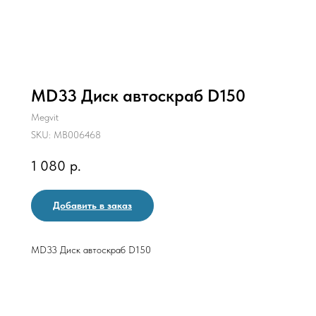
MD33 Диск автоскраб D150
Megvit
SKU:
МВ006468
1 080
р.
Добавить в заказ
MD33 Диск автоскраб D150