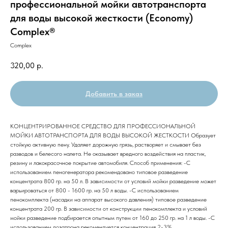
профессиональной мойки автотранспорта
для воды высокой жесткости (Economy)
Complex®
Complex
320,00
р.
Добавить в заказ
КОНЦЕНТРИРОВАННОЕ СРЕДСТВО ДЛЯ ПРОФЕССИОНАЛЬНОЙ
МОЙКИ АВТОТРАНСПОРТА ДЛЯ ВОДЫ ВЫСОКОЙ ЖЕСТКОСТИ Образует
стойкую активную пену. Удаляет дорожную грязь, растворяет и смывает без
разводов и белесого налета. Не оказывает вредного воздействия на пластик,
резину и лакокрасочное покрытие автомобиля. Способ применения: -С
использованием пеногенератора рекомендовано типовое разведение
концентрата 800 гр. на 50 л. В зависимости от условий мойки разведение может
варьироваться от 800 - 1600 гр. на 50 л воды. -С использованием
пенокомплекта (насадки на аппарат высокого давления) типовое разведение
концентрата 200 гр. В зависимости от конструкции пенокомплекта и условий
мойки разведение подбирается опытным путем от 160 до 250 гр. на 1 л воды. -С
использованием дозатрона рекомендуется концентрация 2-3%