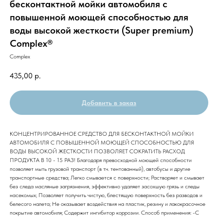
бесконтактной мойки автомобиля с
повышенной моющей способностью для
воды высокой жесткости (Super premium)
Complex®
Complex
435,00
р.
Добавить в заказ
КОНЦЕНТРИРОВАННОЕ СРЕДСТВО ДЛЯ БЕСКОНТАКТНОЙ МОЙКИ
АВТОМОБИЛЯ С ПОВЫШЕННОЙ МОЮЩЕЙ СПОСОБНОСТЬЮ ДЛЯ
ВОДЫ ВЫСОКОЙ ЖЕСТКОСТИ ПОЗВОЛЯЕТ СОКРАТИТЬ РАСХОД
ПРОДУКТА В 10 - 15 РАЗ! Благодаря превосходной моющей способности
позволяет мыть грузовой транспорт (в т.ч. тентованный), автобусы и другие
транспортные средства; Легко смывается с поверхности; Растворяет и смывает
без следа масляные загрязнения, эффективно удаляет засохшую грязь и следы
насекомых; Позволяет получить чистую, блестящую поверхность без разводов и
белесого налета; Не оказывает воздействия на пластик, резину и лакокрасочное
покрытие автомобиля; Содержит ингибитор коррозии. Способ применения: -С