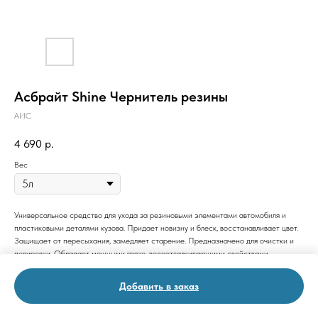
Асбрайт Shine Чернитель резины
АИС
4 690
р.
Вес
Универсальное средство для ухода за резиновыми элементами автомобиля и
пластиковыми деталями кузова. Придает новизну и блеск, восстанавливает цвет.
Защищает от пересыхания, замедляет старение. Предназначено для очистки и
полировки. Обладает мощными грязе-водоотталкивающими свойствами.
Добавить в заказ