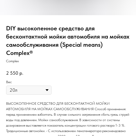
DIY высокопенное средство для
бесконтактной мойки автомобиля на мойках
самообслуживания (Special means)
Complex®
Complex
2 550
р.
Вес
ВЫСОКОПЕННОЕ СРЕДСТВО ДЛЯ БЕСКОНТАКТНОЙ МОЙКИ
АВТОМОБИЛЯ НА МОЙКАХ САМООБСЛУЖИВАНИЯ Способ применения:
перед применением взболтать. В случае сильного загрязнения сбить грязь струей
воды под давлением. Мойки самообслуживания. В зависимости от системы
дозирования выставляется показатель концентрации готового раствора 1-3 %.
Традиционные автомойки. • С использованием пеногенератора рекомендовано