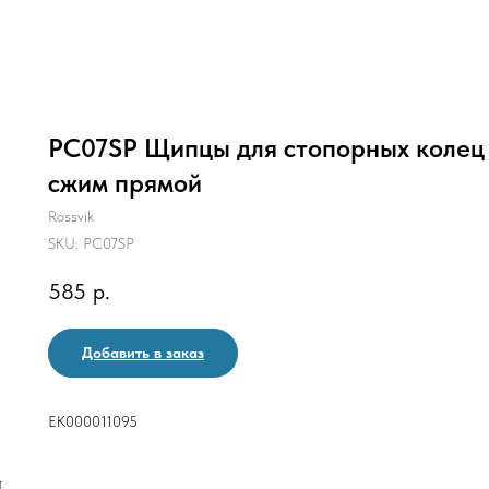
PC07SP Щипцы для стопорных колец
сжим прямой
Rossvik
SKU:
PC07SP
585
р.
Добавить в заказ
ЕК000011095