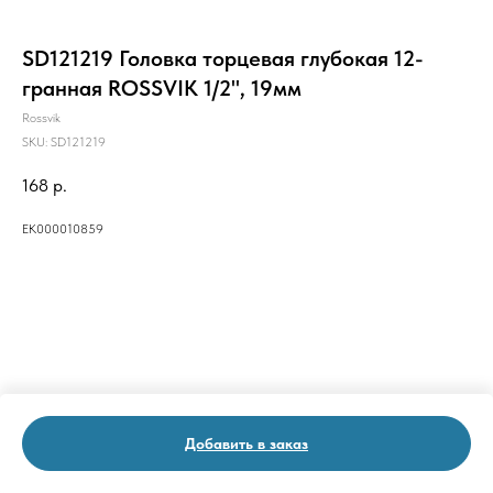
SD121219 Головка торцевая глубокая 12-
гранная ROSSVIK 1/2", 19мм
Rossvik
SKU:
SD121219
168
р.
ЕК000010859
Добавить в заказ