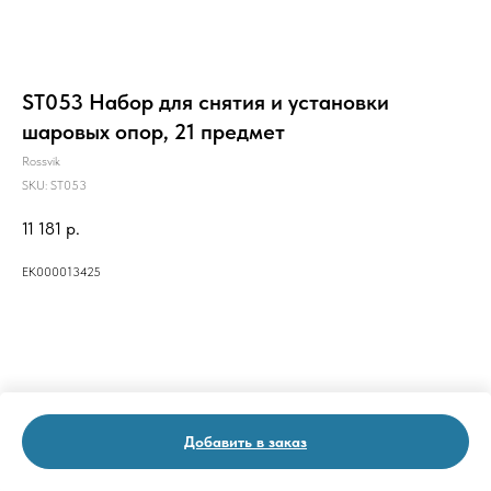
ST053 Набор для снятия и установки
шаровых опор, 21 предмет
Rossvik
SKU:
ST053
11 181
р.
ЕК000013425
Добавить в заказ