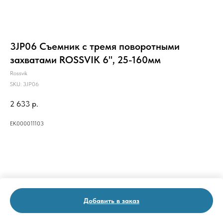
3JP06 Съемник с тремя поворотными
захватами ROSSVIK 6", 25-160мм
Rossvik
SKU:
3JP06
2 633
р.
ЕК000011103
Добавить в заказ