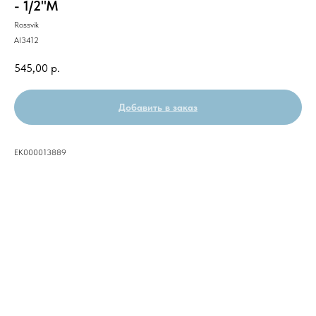
- 1/2"M
Rossvik
AI3412
545,00
р.
Добавить в заказ
ЕК000013889