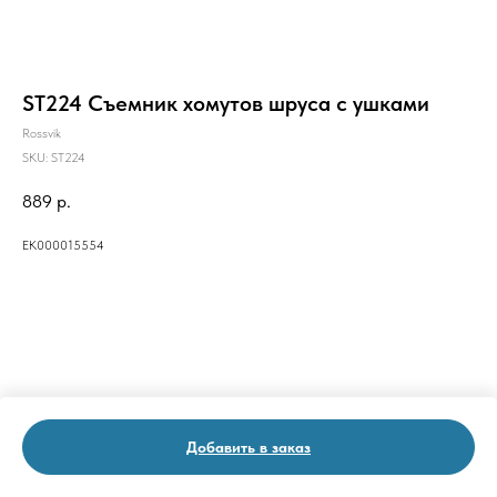
ST224 Съемник хомутов шруса с ушками
Rossvik
SKU:
ST224
889
р.
ЕК000015554
Добавить в заказ