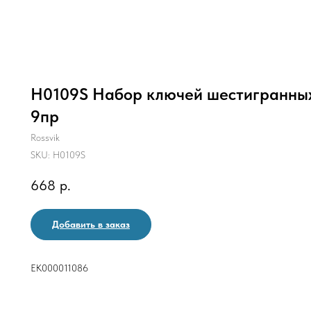
H0109S Набор ключей шестигранны
9пр
Rossvik
SKU:
H0109S
668
р.
Добавить в заказ
ЕК000011086