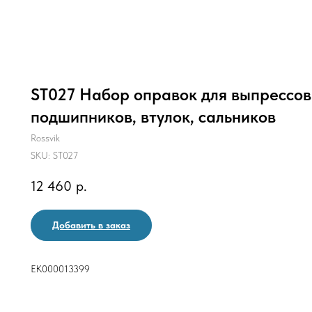
ST027 Набор оправок для выпрессов
подшипников, втулок, сальников
Rossvik
SKU:
ST027
12 460
р.
Добавить в заказ
ЕК000013399