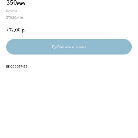
350мм
Rossvik
ST030M16
792,00
р.
Добавить в заказ
ЕК000017412