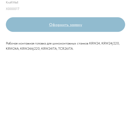
KraftWell
X000017
Оформить заявку
Рабочая монтажная головка для шиномонтажных станков KRW24, KRW24/220,
KRW24A, KRW24A/220, KRW24ITA, TCR26ITA.